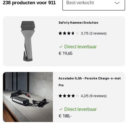
Mijn account
238
producten
voor 911
Klantenservice
Safety Hammer Evolution
3,7/5 (3 reviews)
Meer Porsche
Direct leverbaar
Porsche informatie
€ 19,65
Acculader 5,0A - Porsche Charge-o-mat
Pro
4,2/5 (9 reviews)
Direct leverbaar
€ 188,-