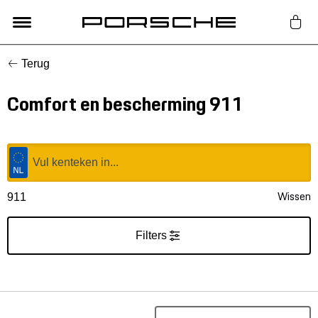
Terug
Lifestyle
Comfort en bescherming 911
Auto Accessoires
Classic
Nieuw
Wissen
911
Acties
Filters
Porsche finder