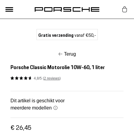
Lifestyle
Gratis verzending
vanaf €50,-
Auto Accessoires
Terug
Classic
Porsche Classic Motorolie 10W-60, 1 liter
4,8/5 (
2 reviews
)
Nieuw
Acties
Dit artikel is geschikt voor
meerdere modellen
Porsche finder
€ 26,45