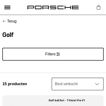
Terug
Lifestyle
Golf
Auto Accessoires
Classic
Filters
Nieuw
Acties
15
producten
Porsche finder
Golf ball Set - Titleist Pro V1