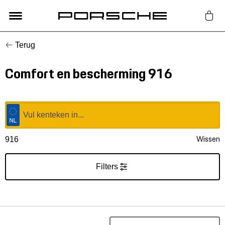
Terug
Lifestyle
Comfort en bescherming 916
Auto Accessoires
Classic
Nieuw
Wissen
916
Acties
Filters
Porsche finder