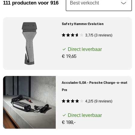
Mijn account
111
producten
voor 916
Klantenservice
Safety Hammer Evolution
3,7/5 (3 reviews)
Meer Porsche
Direct leverbaar
Porsche informatie
€ 19,65
Acculader 5,0A - Porsche Charge-o-mat
Pro
4,2/5 (9 reviews)
Direct leverbaar
€ 188,-