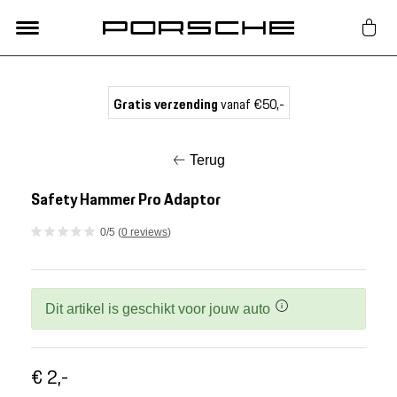
Lifestyle
Gratis verzending
vanaf €50,-
Auto Accessoires
Terug
Classic
Safety Hammer Pro Adaptor
0/5 (
0 reviews
)
Nieuw
Acties
Dit artikel is geschikt voor jouw auto
Porsche finder
€ 2,-