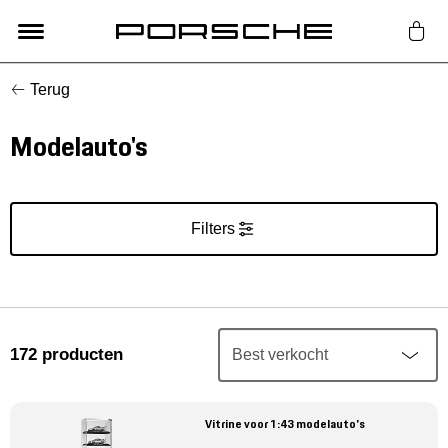
Terug
Lifestyle
Modelauto's
Auto Accessoires
Classic
Filters
Nieuw
Acties
172
producten
Porsche finder
Vitrine voor 1:43 modelauto's