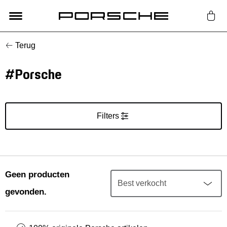
Terug
Lifestyle
#Porsche
Auto Accessoires
Classic
Filters
Nieuw
Acties
Geen producten
gevonden.
Porsche finder