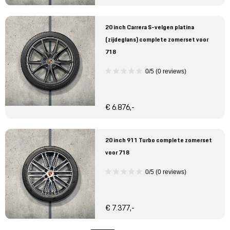
20 inch Carrera S-velgen platina
(zijdeglans) complete zomerset voor
718
0/5 (0 reviews)
€ 6.876,-
20 inch 911 Turbo complete zomerset
voor 718
0/5 (0 reviews)
€ 7.377,-