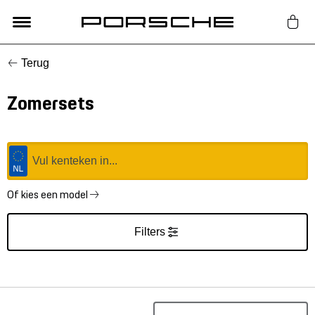
Terug
Lifestyle
Zomersets
Auto Accessoires
Classic
Nieuw
Of kies een model
Filters
Acties
Porsche finder