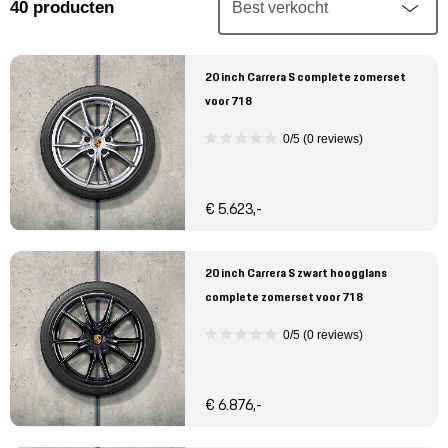
Mijn account
40
producten
Klantenservice
20 inch Carrera S complete zomerset
voor 718
Meer Porsche
0/5 (0 reviews)
Porsche informatie
€ 5.623,-
20 inch Carrera S zwart hoogglans
complete zomerset voor 718
0/5 (0 reviews)
€ 6.876,-