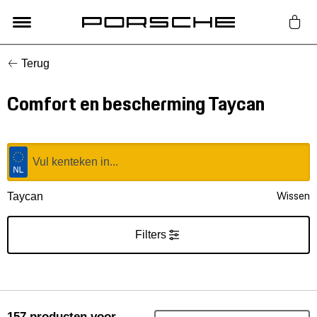
Terug
Lifestyle
Comfort en bescherming Taycan
Auto Accessoires
Classic
Nieuw
Wissen
Taycan
Acties
Filters
Porsche finder
157
producten
voor