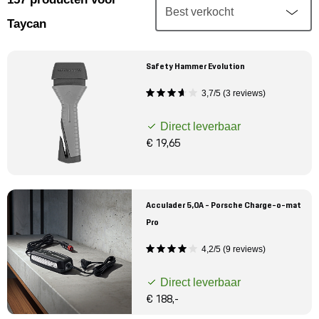
Mijn account
Taycan
Klantenservice
Safety Hammer Evolution
Meer Porsche
3,7/5 (3 reviews)
Direct leverbaar
Porsche informatie
€ 19,65
Acculader 5,0A - Porsche Charge-o-mat
Pro
4,2/5 (9 reviews)
Direct leverbaar
€ 188,-