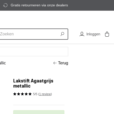
Gratis retourneren via onze dealers
Inloggen
llic
Terug
Lakstift Agaatgrijs
metallic
5/5 (
1 review
)