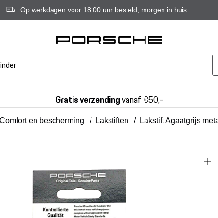
Op werkdagen voor 18:00 uur besteld, morgen in huis
inder
Gratis verzending
vanaf €50,-
Comfort en bescherming
/
Lakstiften
/
Lakstift Agaatgrijs meta