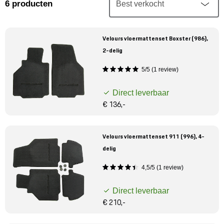
Mijn account
6
producten
Klantenservice
Velours vloermattenset Boxster (986),
2-delig
Meer Porsche
5/5 (1 review)
Porsche informatie
Direct leverbaar
€ 136,-
Velours vloermattenset 911 (996), 4-
delig
4,5/5 (1 review)
Direct leverbaar
€ 210,-