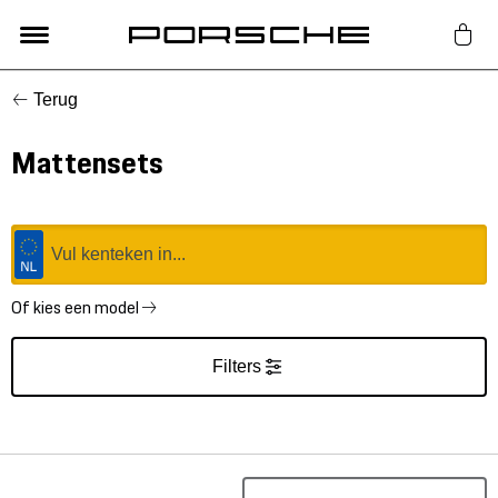
Terug
Lifestyle
Mattensets
Auto Accessoires
Classic
Nieuw
Of kies een model
Filters
Acties
Porsche finder