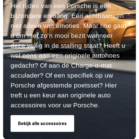
Het rijden van een Porsche is een
bijzondere ervaring. Een achtbaan, en
niet alleen van emoties. Maar hoe gaat
u om met zo’n mooi bezit wanneer
deze veilig in de stalling staat? Heeft u
wel eens aan een originele autohoes
gedacht? Of aan de Charge-o-mat
acculader? Of een specifiek op uw
Porsche afgestemde poetsset? Hier
treft u een keur aan originele auto
accessoires voor uw Porsche.
Bekijk alle accessoires