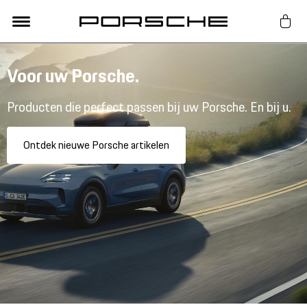
Lifestyle
Voor uw Porsche.
Producten die perfect passen bij uw Porsche. En bij u.
Auto Accessoires
Ontdek nieuwe Porsche artikelen
Classic
Nieuw
Acties
Porsche finder