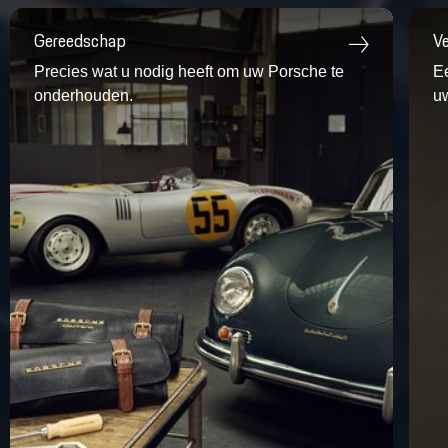
Gereedschap
Ve
Precies wat u nodig heeft om uw
Porsche
te
E
onderhouden.
uw