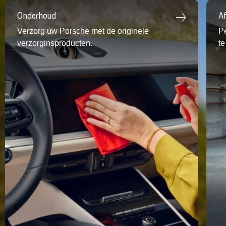
Onderhoud
A
Verzorg uw
Porsche
met de originele
P
verzorginsproducten.
te