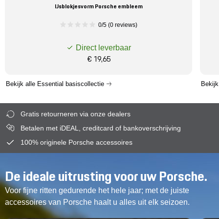
IJsblokjesvorm Porsche embleem
0/5 (0 reviews)
Direct leverbaar
€ 19,65
Bekijk alle Essential basiscollectie
Bekijk
Gratis retourneren via onze dealers
Betalen met iDEAL, creditcard of bankoverschrijving
100% originele Porsche accessoires
De ideale uitrusting voor uw Porsche.
Voor fijne ritten gedurende het hele jaar; met de juiste
accessoires van Porsche haalt u alles uit elk seizoen.