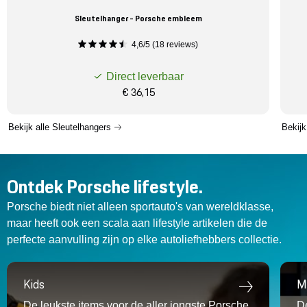
Sleutelhanger - Porsche embleem
4,6/5 (18 reviews)
Direct leverbaar
€ 36,15
Bekijk alle Sleutelhangers
Bekijk
Ontdek Porsche lifestyle.
Porsche biedt niet alleen sportauto's van wereldklasse,
maar heeft ook een scala aan lifestyle artikelen die de
perfecte aanvulling zijn op elke autoliefhebbers collectie.
Kids
M
De leukste items voor de aller jongste
Porsche
D