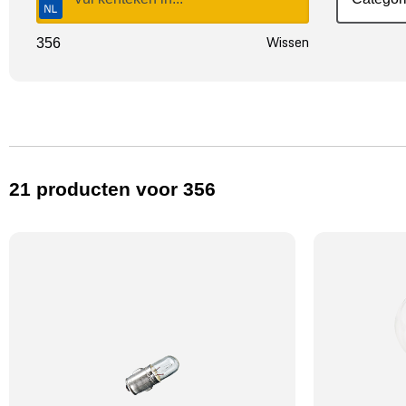
Wissen
356
21
producten
voor 356