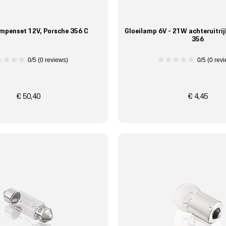
mpenset 12V, Porsche 356 C
Gloeilamp 6V - 21W achteruitrij
356
0/5 (0 reviews)
0/5 (0 rev
€ 50,40
€ 4,45