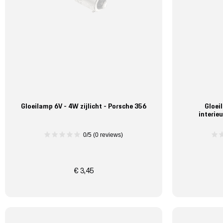
Gloeilamp 6V - 4W zijlicht - Porsche 356
Gloei
interie
0/5 (0 reviews)
€ 3,45