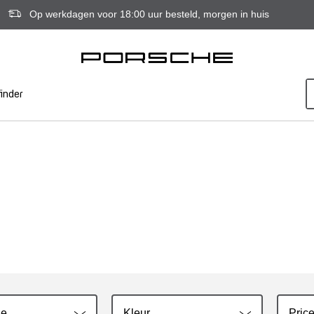
Op werkdagen voor 18:00 uur besteld, morgen in huis
inder
ie
Kleur
Price