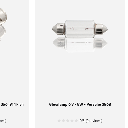
 356, 911F en
Gloeilamp 6 V - 5W - Porsche 356B
iews)
0/5 (0 reviews)