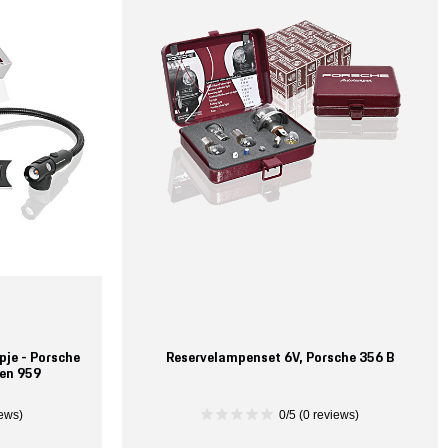
pje - Porsche
Reservelampenset 6V, Porsche 356 B
 en 959
iews)
0/5 (0 reviews)