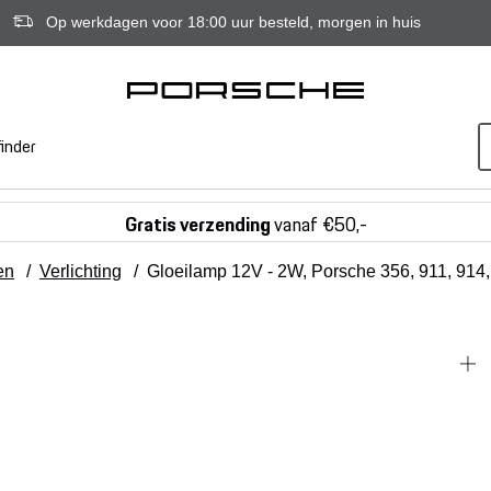
Op werkdagen voor 18:00 uur besteld, morgen in huis
inder
Gratis verzending
vanaf €50,-
en
/
Verlichting
/
Gloeilamp 12V - 2W, Porsche 356, 911, 914