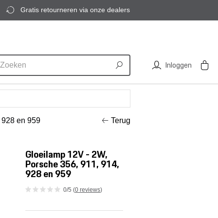
Gratis retourneren via onze dealers
Inloggen
, 928 en 959
Terug
Gloeilamp 12V - 2W,
Porsche 356, 911, 914,
928 en 959
0/5 (
0 reviews
)