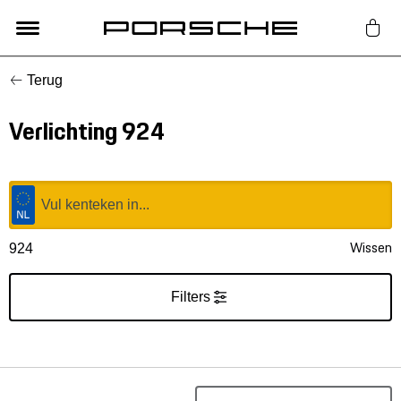
Terug
Lifestyle
Verlichting 924
Auto Accessoires
Classic
Nieuw
Wissen
924
Acties
Filters
Porsche finder