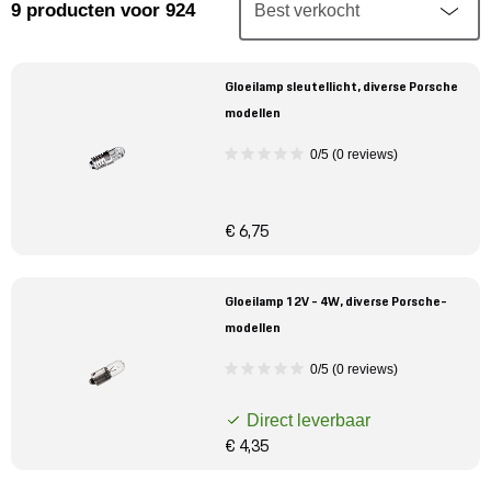
Mijn account
9
producten
voor 924
Klantenservice
Gloeilamp sleutellicht, diverse Porsche
modellen
Meer Porsche
0/5 (0 reviews)
Porsche informatie
€ 6,75
Gloeilamp 12V - 4W, diverse Porsche-
modellen
0/5 (0 reviews)
Direct leverbaar
€ 4,35