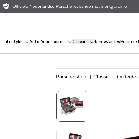
Officiële Nederlandse Porsche webshop met merkgarantie
Lifestyle
Auto Accessoires
Classic
Nieuw
Acties
Porsche f
Porsche shop
|
Classic
/
Onderdel