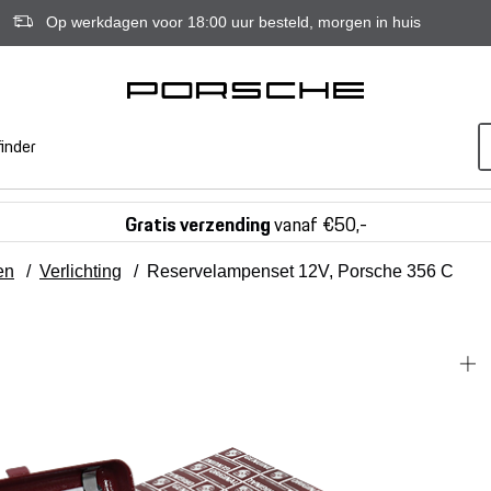
Op werkdagen voor 18:00 uur besteld, morgen in huis
inder
Gratis verzending
vanaf €50,-
en
/
Verlichting
/
Reservelampenset 12V, Porsche 356 C