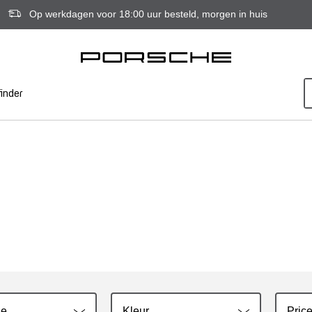
Op werkdagen voor 18:00 uur besteld, morgen in huis
inder
ie
Kleur
Price