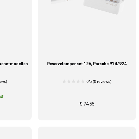
rsche-modellen
Reservelampenset 12V, Porsche 914/924
iews)
0/5 (0 reviews)
ar
€ 74,55