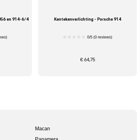
356 en 914-6/4
Kentekenverlichting - Porsche 914
iews)
0/5 (0 reviews)
€ 64,75
Macan
Panamera