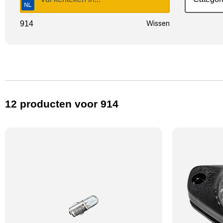
Wissen
914
12
producten
voor 914