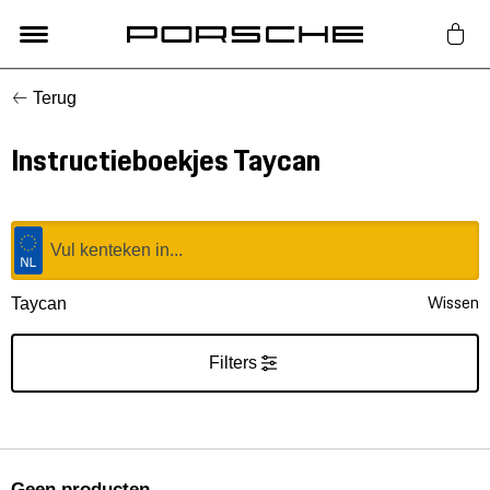
Terug
Lifestyle
Instructieboekjes Taycan
Auto Accessoires
Classic
Nieuw
Wissen
Taycan
Acties
Filters
Porsche finder
Geen producten