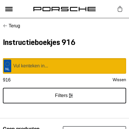
Terug
Lifestyle
Instructieboekjes 916
Auto Accessoires
Classic
Nieuw
Wissen
916
Acties
Filters
Porsche finder
Geen producten