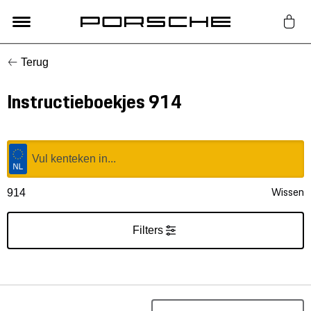
Terug
Lifestyle
Instructieboekjes 914
Auto Accessoires
Classic
Nieuw
Wissen
914
Acties
Filters
Porsche finder