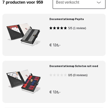
Mijn account
7
producten
voor 959
Klantenservice
Documentatiemap Pepita
5/5 (1 review)
Meer Porsche
Porsche informatie
€ 126,-
Documentatiemap Schotse ruit rood
0/5 (0 reviews)
€ 126,-