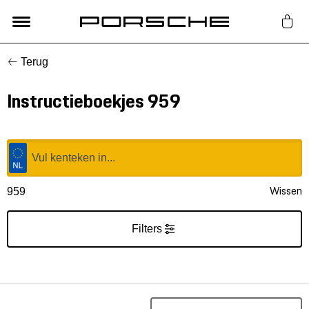
Terug
Lifestyle
Instructieboekjes 959
Auto Accessoires
Classic
Nieuw
Wissen
959
Acties
Filters
Porsche finder