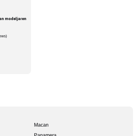
an modeljaren
iews)
Macan
Panamera