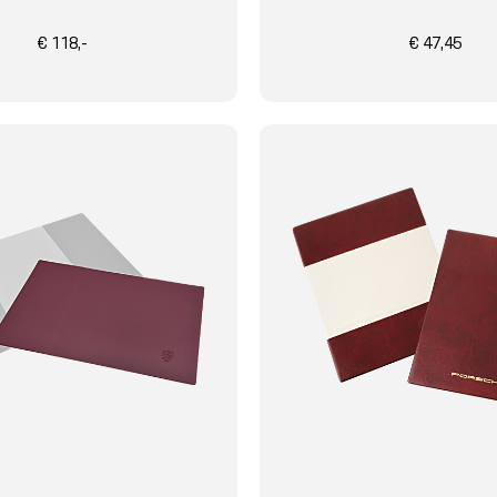
€ 118,-
€ 47,45