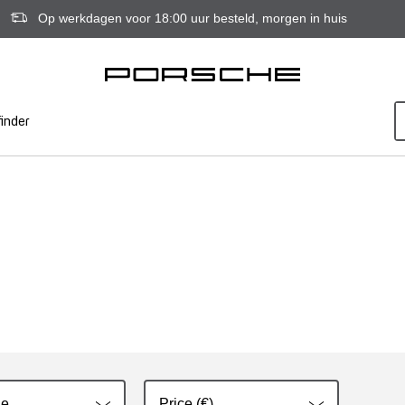
Op werkdagen voor 18:00 uur besteld, morgen in huis
inder
ie
Price (€)