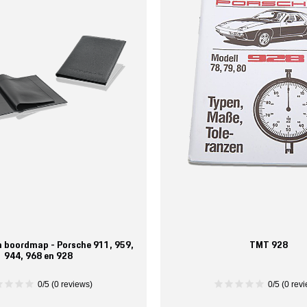
n boordmap - Porsche 911, 959,
TMT 928
944, 968 en 928
0/5 (0 reviews)
0/5 (0 rev