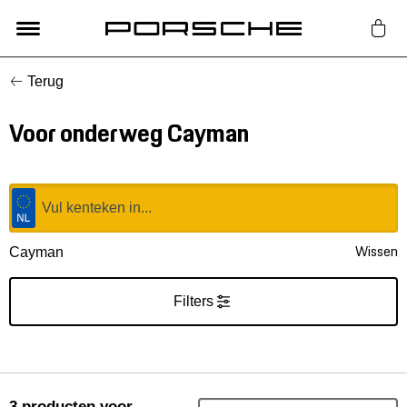
Terug
Lifestyle
Voor onderweg Cayman
Auto Accessoires
Classic
Nieuw
Wissen
Cayman
Acties
Filters
Porsche finder
3
producten
voor