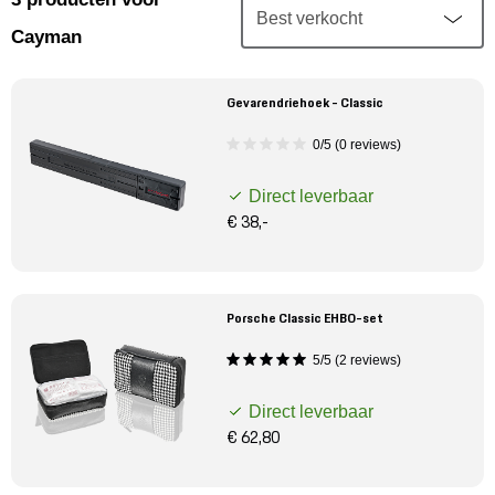
Mijn account
Cayman
Klantenservice
Gevarendriehoek - Classic
Meer Porsche
0/5 (0 reviews)
Direct leverbaar
Porsche informatie
€ 38,-
Porsche Classic EHBO-set
5/5 (2 reviews)
Direct leverbaar
€ 62,80