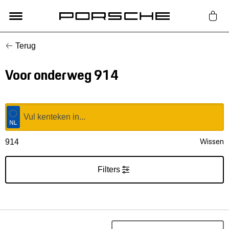
Terug
Lifestyle
Voor onderweg 914
Auto Accessoires
Classic
Nieuw
Wissen
914
Acties
Filters
Porsche finder