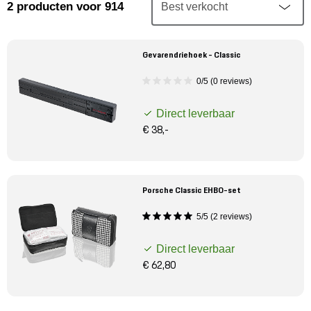
Mijn account
2
producten
voor 914
Klantenservice
Gevarendriehoek - Classic
0/5 (0 reviews)
Meer Porsche
Direct leverbaar
Porsche informatie
€ 38,-
Porsche Classic EHBO-set
5/5 (2 reviews)
Direct leverbaar
€ 62,80