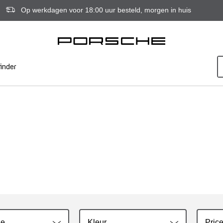
Op werkdagen voor 18:00 uur besteld, morgen in huis
inder
ie
Kleur
Price