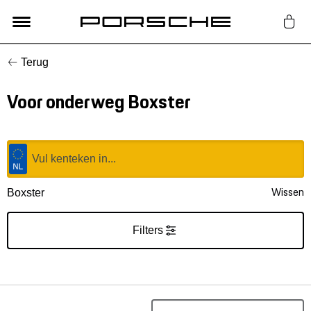
Terug
Lifestyle
Voor onderweg Boxster
Auto Accessoires
Classic
Nieuw
Wissen
Boxster
Acties
Filters
Porsche finder