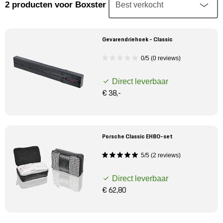
Mijn account
2
producten
voor Boxster
Klantenservice
Gevarendriehoek - Classic
0/5 (0 reviews)
Meer Porsche
Direct leverbaar
Porsche informatie
€ 38,-
Porsche Classic EHBO-set
5/5 (2 reviews)
Direct leverbaar
€ 62,80