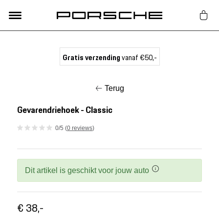
Lifestyle
Gratis verzending
vanaf €50,-
Auto Accessoires
Terug
Classic
Gevarendriehoek - Classic
0/5 (
0 reviews
)
Nieuw
Acties
Dit artikel is geschikt voor jouw auto
Porsche finder
€ 38,-