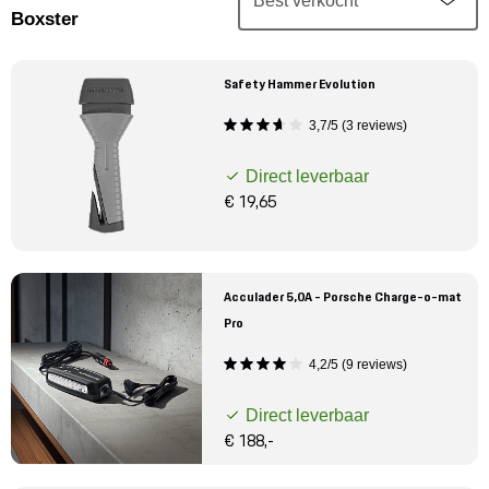
Mijn account
Boxster
Klantenservice
Safety Hammer Evolution
3,7/5 (3 reviews)
Meer Porsche
Direct leverbaar
Porsche informatie
€ 19,65
Acculader 5,0A - Porsche Charge-o-mat
Pro
4,2/5 (9 reviews)
Direct leverbaar
€ 188,-