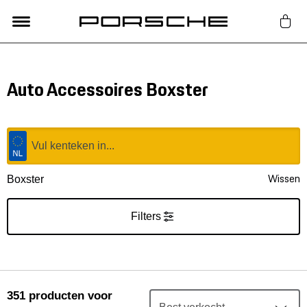
Lifestyle
Auto Accessoires Boxster
Auto Accessoires
Classic
Wissen
Boxster
Nieuw
Filters
Acties
Porsche finder
351
producten
voor