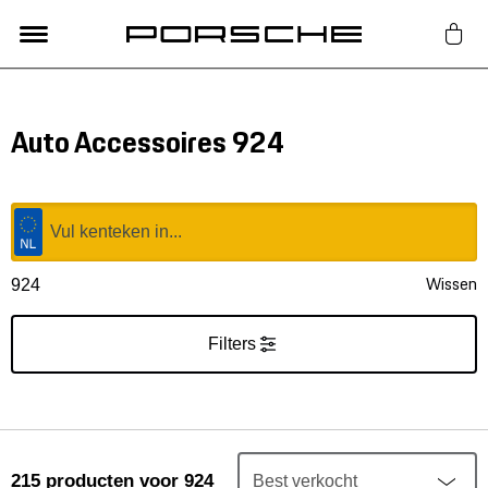
Lifestyle
Auto Accessoires 924
Auto Accessoires
Classic
Wissen
924
Nieuw
Filters
Acties
Porsche finder
215
producten
voor 924