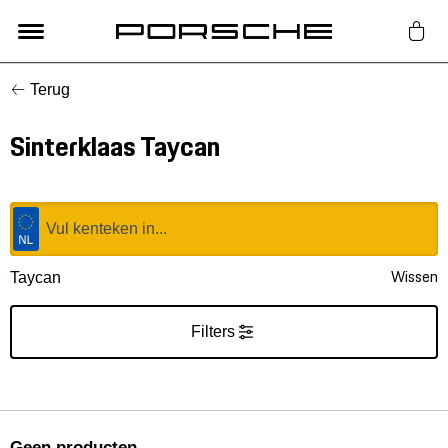
Terug
Lifestyle
Sinterklaas Taycan
Auto Accessoires
Classic
Nieuw
Wissen
Taycan
Acties
Filters
Porsche finder
Geen producten