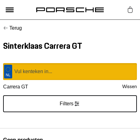
Terug
Lifestyle
Sinterklaas Carrera GT
Auto Accessoires
Classic
Nieuw
Wissen
Carrera GT
Acties
Filters
Porsche finder
Geen producten