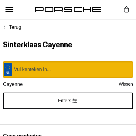
Terug
Lifestyle
Sinterklaas Cayenne
Auto Accessoires
Classic
Nieuw
Wissen
Cayenne
Acties
Filters
Porsche finder
Geen producten