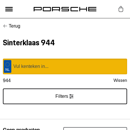
Terug
Lifestyle
Sinterklaas 944
Auto Accessoires
Classic
Nieuw
Wissen
944
Acties
Filters
Porsche finder
Geen producten