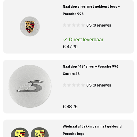
Naafdop zilver met gekleurd logo -
Porsche 993
0/5 (0 reviews)
Direct leverbaar
€ 47,90
Naafdop "4S" zilver - Porsche 996
Carrera 4S
0/5 (0 reviews)
€ 48,25
Wielnaafafdekkingen met gekleurd
Porsche logo