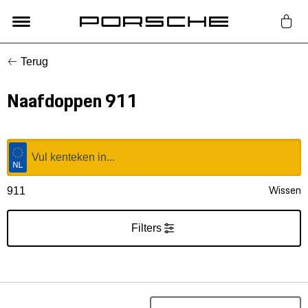
Terug
Lifestyle
Naafdoppen 911
Auto Accessoires
Classic
Nieuw
Wissen
911
Acties
Filters
Porsche finder