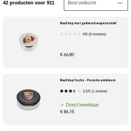
Mijn account
42
producten
voor 911
Klantenservice
Naafdop met gekleurd wapenschild
0/5 (0 reviews)
Meer Porsche
Porsche informatie
€ 66,80
Naafdop Fuchs - Porsche embleem
3,5/5 (1 review)
Direct leverbaar
€ 86,15