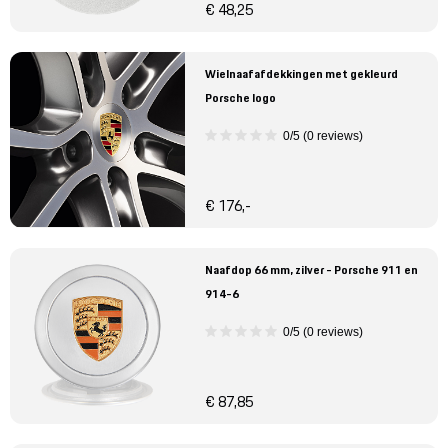
€ 48,25
Wielnaafafdekkingen met gekleurd
Porsche logo
0/5 (0 reviews)
€ 176,-
Naafdop 66 mm, zilver - Porsche 911 en
914-6
0/5 (0 reviews)
€ 87,85