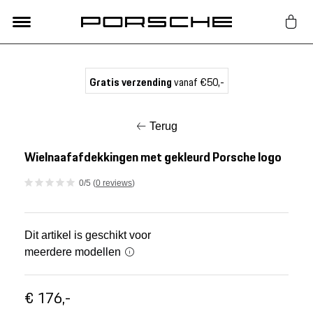
Lifestyle
Gratis verzending
vanaf €50,-
Auto Accessoires
Terug
Classic
Wielnaafafdekkingen met gekleurd Porsche logo
0/5 (
0 reviews
)
Nieuw
Acties
Dit artikel is geschikt voor
meerdere modellen
Porsche finder
€ 176,-