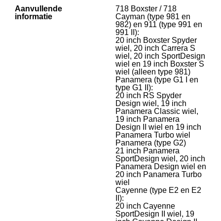
Aanvullende
718 Boxster / 718
informatie
Cayman (type 981 en
982) en 911 (type 991 en
991 II):
20 inch Boxster Spyder
wiel, 20 inch Carrera S
wiel, 20 inch SportDesign
wiel en 19 inch Boxster S
wiel (alleen type 981)
Panamera (type G1 I en
type G1 II):
20 inch RS Spyder
Design wiel, 19 inch
Panamera Classic wiel,
19 inch Panamera
Design II wiel en 19 inch
Panamera Turbo wiel
Panamera (type G2)
21 inch Panamera
SportDesign wiel, 20 inch
Panamera Design wiel en
20 inch Panamera Turbo
wiel
Cayenne (type E2 en E2
II):
20 inch Cayenne
SportDesign II wiel, 19