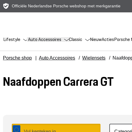
Officiële Nederlandse Porsche webshop met merkgarantie
Lifestyle
Auto Accessoires
Classic
Nieuw
Acties
Porsche f
Porsche shop
|
Auto Accessoires
/
Wielensets
/
Naafdop
Naafdoppen Carrera GT
Categor