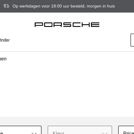
Op werkdagen voor 18:00 uur besteld, morgen in huis
inder
pen
ie
Kleur
Price