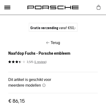
Lifestyle
Gratis verzending
vanaf €50,-
Auto Accessoires
Terug
Classic
Naafdop Fuchs - Porsche embleem
3,5/5 (
1 review
)
Nieuw
Acties
Dit artikel is geschikt voor
meerdere modellen
Porsche finder
€ 86,15