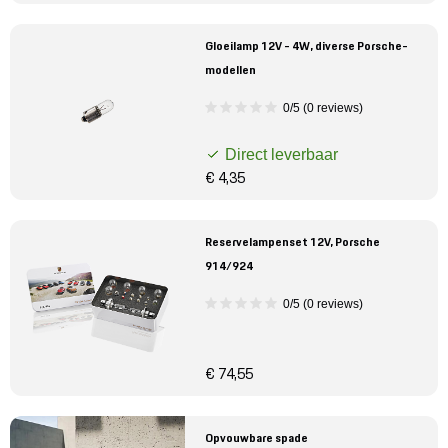
Gloeilamp 12V - 4W, diverse Porsche-
modellen
0/5 (0 reviews)
Direct leverbaar
€ 4,35
Reservelampenset 12V, Porsche
914/924
0/5 (0 reviews)
€ 74,55
Opvouwbare spade