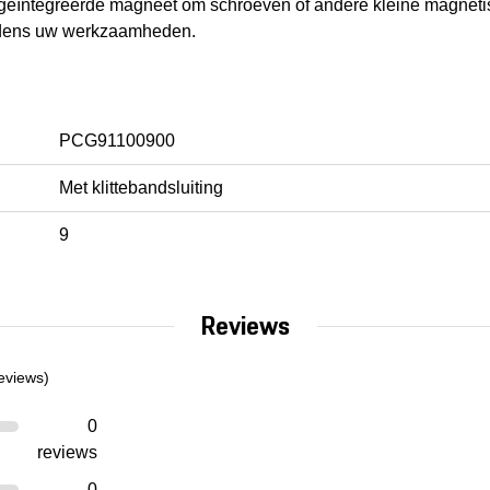
geïntegreerde magneet om schroeven of andere kleine magneti
tijdens uw werkzaamheden.
PCG91100900
Met klittebandsluiting
9
Reviews
eviews)
0
reviews
0