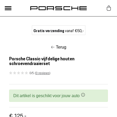
Lifestyle
Gratis verzending
vanaf €50,-
Auto Accessoires
Terug
Classic
Porsche Classic vijfdelige houten
schroevendraaierset
Nieuw
0/5 (
0 reviews
)
Acties
Dit artikel is geschikt voor jouw auto
Porsche finder
€ 125,-