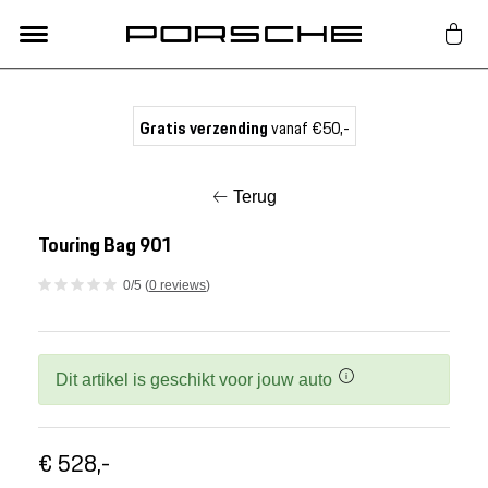
Lifestyle
Gratis verzending
vanaf €50,-
Auto Accessoires
Terug
Classic
Touring Bag 901
0/5 (
0 reviews
)
Nieuw
Acties
Dit artikel is geschikt voor jouw auto
Porsche finder
€ 528,-