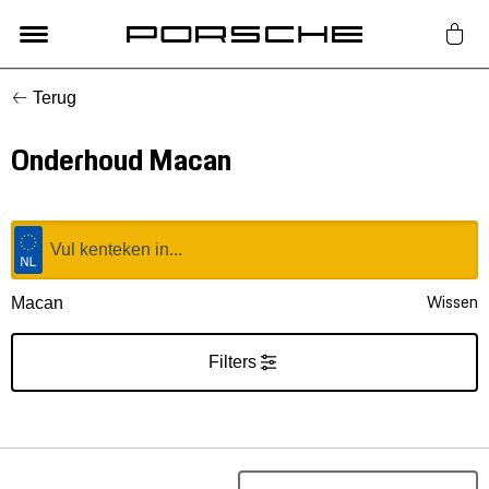
Terug
Lifestyle
Onderhoud Macan
Auto Accessoires
Classic
Nieuw
Wissen
Macan
Acties
Filters
Porsche finder