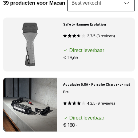
Mijn account
39
producten
voor Macan
Klantenservice
Safety Hammer Evolution
3,7/5 (3 reviews)
Meer Porsche
Direct leverbaar
Porsche informatie
€ 19,65
Acculader 5,0A - Porsche Charge-o-mat
Pro
4,2/5 (9 reviews)
Direct leverbaar
€ 188,-