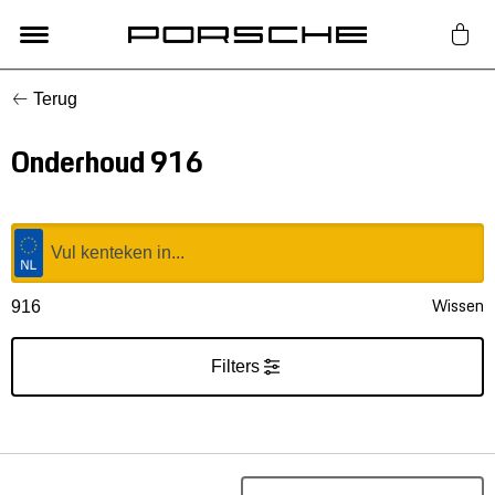
Terug
Lifestyle
Onderhoud 916
Auto Accessoires
Classic
Nieuw
Wissen
916
Acties
Filters
Porsche finder