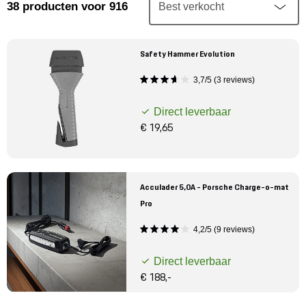
Mijn account
38
producten
voor 916
Klantenservice
Safety Hammer Evolution
3,7/5 (3 reviews)
Meer Porsche
Direct leverbaar
Porsche informatie
€ 19,65
Acculader 5,0A - Porsche Charge-o-mat
Pro
4,2/5 (9 reviews)
Direct leverbaar
€ 188,-