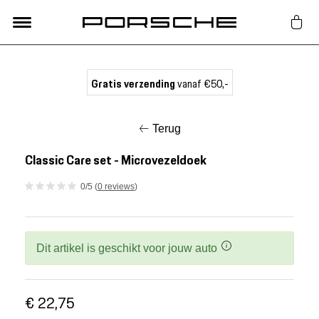
Lifestyle
Gratis verzending
vanaf €50,-
Auto Accessoires
Terug
Classic
Classic Care set - Microvezeldoek
0/5 (
0 reviews
)
Nieuw
Acties
Dit artikel is geschikt voor jouw auto
Porsche finder
€ 22,75