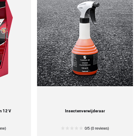
n 12 V
Insectenverwijderaar
iew)
0/5 (0 reviews)