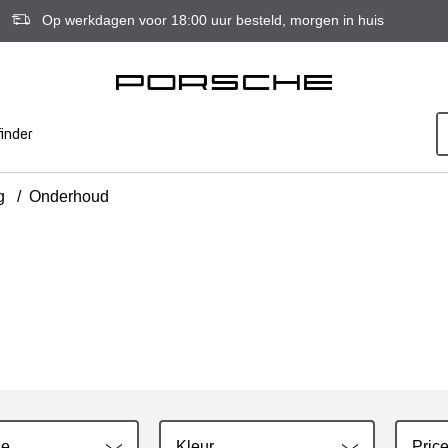
Op werkdagen voor 18:00 uur besteld, morgen in huis
inder
g
/
Onderhoud
ie
Kleur
Price