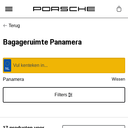
Terug
Lifestyle
Bagageruimte Panamera
Auto Accessoires
Classic
Nieuw
Wissen
Panamera
Acties
Filters
Porsche finder
17
producten
voor