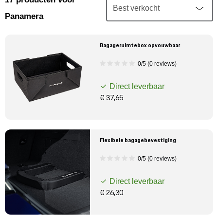
Mijn account
Panamera
Klantenservice
Bagageruimtebox opvouwbaar
Meer Porsche
0/5 (0 reviews)
Direct leverbaar
Porsche informatie
€ 37,65
Flexibele bagagebevestiging
0/5 (0 reviews)
Direct leverbaar
€ 26,30