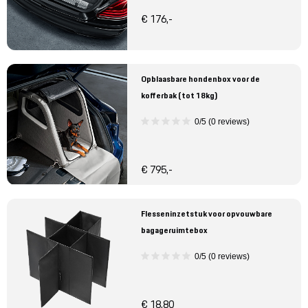
€ 176,-
Opblaasbare hondenbox voor de
kofferbak (tot 18kg)
0/5 (0 reviews)
€ 795,-
Flesseninzetstuk voor opvouwbare
bagageruimtebox
0/5 (0 reviews)
€ 18,80