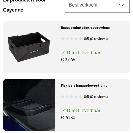
Mijn account
Cayenne
Klantenservice
Bagageruimtebox opvouwbaar
Meer Porsche
0/5 (0 reviews)
Direct leverbaar
Porsche informatie
€ 37,65
Flexibele bagagebevestiging
0/5 (0 reviews)
Direct leverbaar
€ 26,30