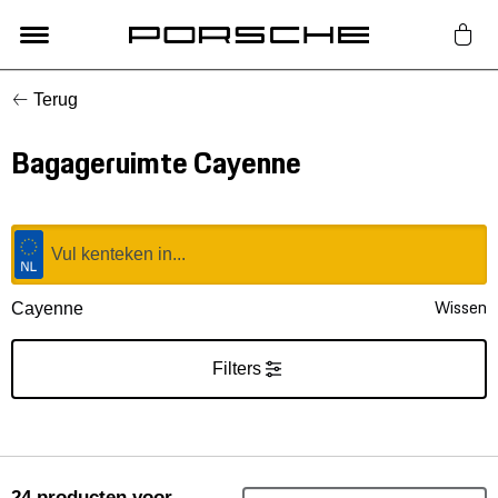
Terug
Lifestyle
Bagageruimte Cayenne
Auto Accessoires
Classic
Nieuw
Wissen
Cayenne
Acties
Filters
Porsche finder
24
producten
voor