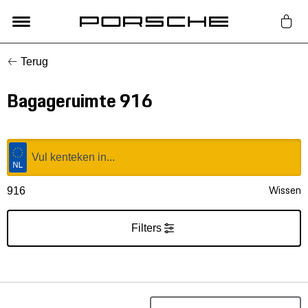
Terug
Lifestyle
Bagageruimte 916
Auto Accessoires
Classic
Nieuw
Wissen
916
Acties
Filters
Porsche finder