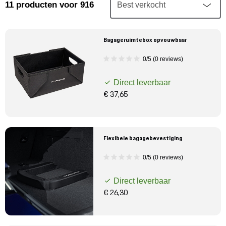
Mijn account
11
producten
voor 916
Klantenservice
Bagageruimtebox opvouwbaar
0/5 (0 reviews)
Meer Porsche
Direct leverbaar
Porsche informatie
€ 37,65
Flexibele bagagebevestiging
0/5 (0 reviews)
Direct leverbaar
€ 26,30