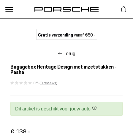
Lifestyle
Gratis verzending
vanaf €50,-
Auto Accessoires
Terug
Classic
Bagagebox Heritage Design met inzetstukken -
Pasha
Nieuw
0/5 (
0 reviews
)
Acties
Dit artikel is geschikt voor jouw auto
Porsche finder
€ 138,-