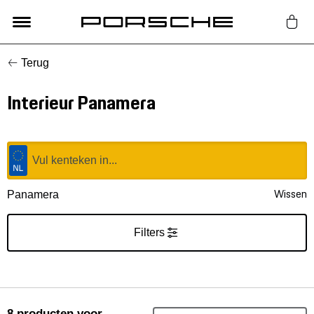
Terug
Lifestyle
Interieur Panamera
Auto Accessoires
Classic
Nieuw
Wissen
Panamera
Acties
Filters
Porsche finder
8
producten
voor