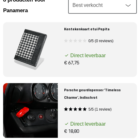
Mijn account
Panamera
Klantenservice
Kentekenkaart etui Pepita
Meer Porsche
0/5 (0 reviews)
Direct leverbaar
Porsche informatie
€ 67,75
Porsche geurdispenser 'Timeless
Charme', Indischrot
5/5 (1 review)
Direct leverbaar
€ 18,80